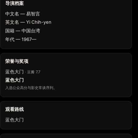
导演档案
中文名 — 易智言
英文名 — Yi Chih-yen
国籍 — 中国台湾
年代 — 1967—
荣誉与奖项
蓝色大门
· 豆瓣 7.7
蓝色大门
入选公众高分与影史常谈序列。
观看路线
蓝色大门