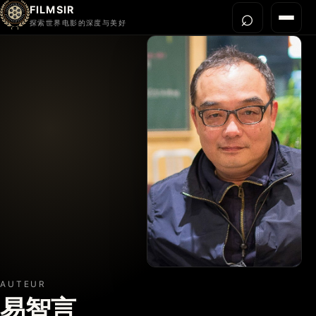
FILMSIR
⌕
打开搜
菜单
探索世界电影的深度与美好
首页
今晚看什么
世界电影节
导演宇宙
影片库
影评与解读
关于我们
AUTEUR
易智言