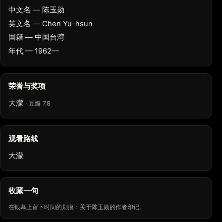
中文名 — 陈玉勋
英文名 — Chen Yu-hsun
国籍 — 中国台湾
年代 — 1962—
荣誉与奖项
大濛
· 豆瓣 7.8
观看路线
大濛
收藏一句
在银幕上留下时间的划痕：关于陈玉勋的作者印记。