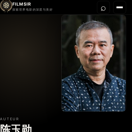
FILMSIR
⌕
打开搜
菜单
探索世界电影的深度与美好
首页
今晚看什么
世界电影节
导演宇宙
影片库
影评与解读
关于我们
AUTEUR
陈玉勋