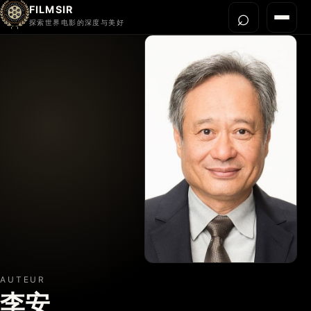
FILMSIR
⌕
打开搜
菜单
探索世界电影的深度与美好
首页
今晚看什么
世界电影节
导演宇宙
影片库
影评与解读
关于我们
AUTEUR
李安