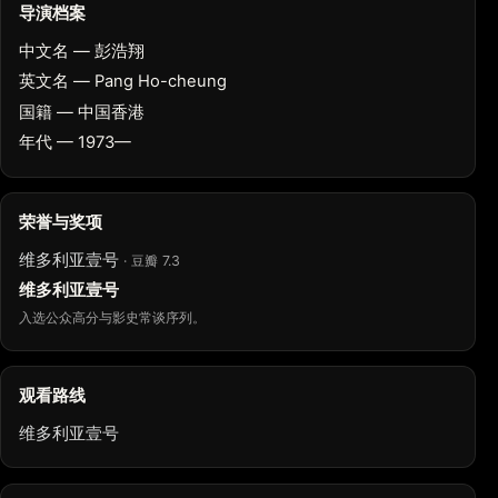
导演档案
中文名 — 彭浩翔
英文名 — Pang Ho-cheung
国籍 — 中国香港
年代 — 1973—
荣誉与奖项
维多利亚壹号
· 豆瓣 7.3
维多利亚壹号
入选公众高分与影史常谈序列。
观看路线
维多利亚壹号