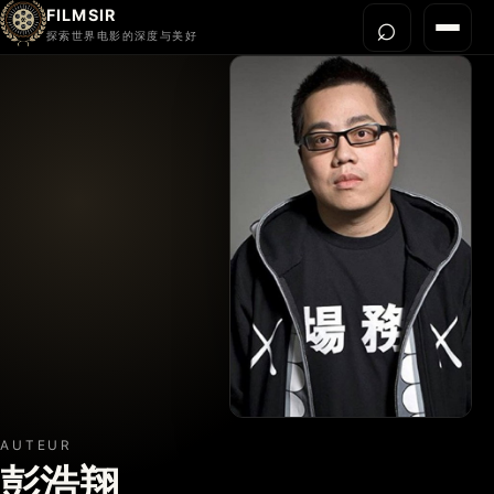
FILMSIR
⌕
打开搜
菜单
探索世界电影的深度与美好
首页
今晚看什么
世界电影节
导演宇宙
影片库
影评与解读
关于我们
AUTEUR
彭浩翔