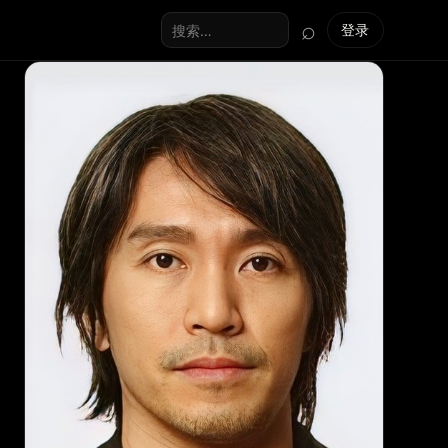
⌕
登录
搜索全站