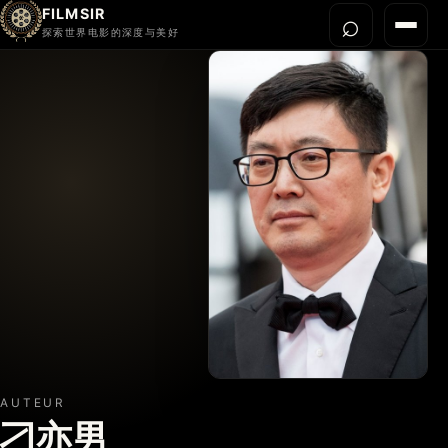
FILMSIR
⌕
打开搜
菜单
探索世界电影的深度与美好
首页
今晚看什么
世界电影节
导演宇宙
影片库
影评与解读
关于我们
AUTEUR
刁亦男