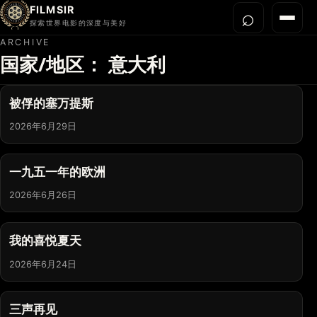
FILMSIR
⌕
打开搜
菜单
探索世界电影的深度与美好
ARCHIVE
国家/地区：
意大利
首页
今晚看什么
被俘的塞万提斯
世界电影节
2026年6月29日
导演宇宙
影片库
一九五一年的欧洲
影评与解读
2026年6月26日
关于我们
我的喜悦夏天
2026年6月24日
三声再见