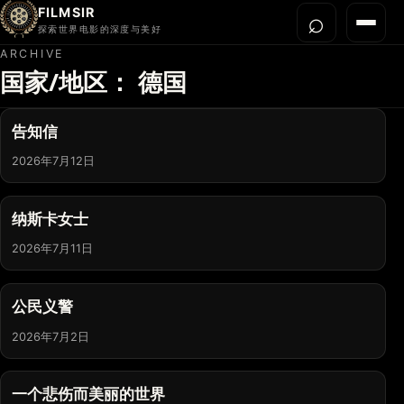
FILMSIR
⌕
打开搜
菜单
探索世界电影的深度与美好
ARCHIVE
国家/地区：
德国
首页
今晚看什么
告知信
世界电影节
2026年7月12日
导演宇宙
影片库
纳斯卡女士
影评与解读
2026年7月11日
关于我们
公民义警
2026年7月2日
一个悲伤而美丽的世界