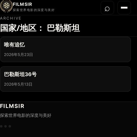
FILMSIR
⌕
打开搜
菜单
探索世界电影的深度与美好
ARCHIVE
国家/地区：
巴勒斯坦
首页
今晚看什么
唯有追忆
世界电影节
2026年5月23日
导演宇宙
影片库
巴勒斯坦36号
影评与解读
2026年5月13日
关于我们
FILMSIR
探索世界电影的深度与美好