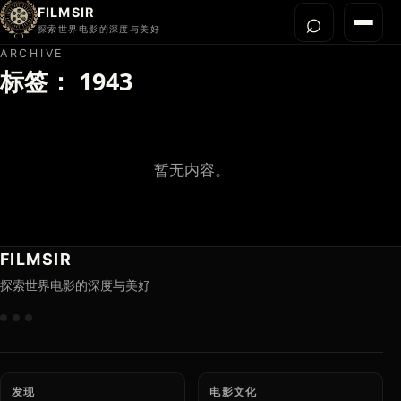
FILMSIR
⌕
打开搜
菜单
探索世界电影的深度与美好
ARCHIVE
标签：
1943
首页
今晚看什么
世界电影节
导演宇宙
暂无内容。
影片库
影评与解读
FILMSIR
关于我们
探索世界电影的深度与美好
发现
电影文化