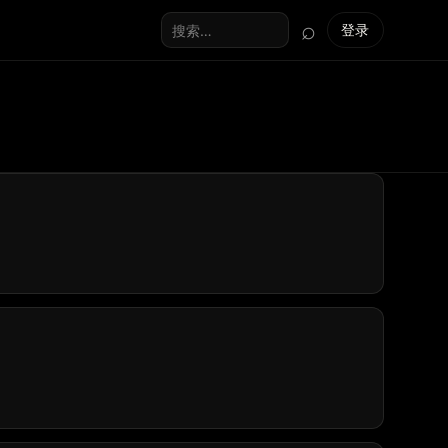
⌕
登录
搜索全站