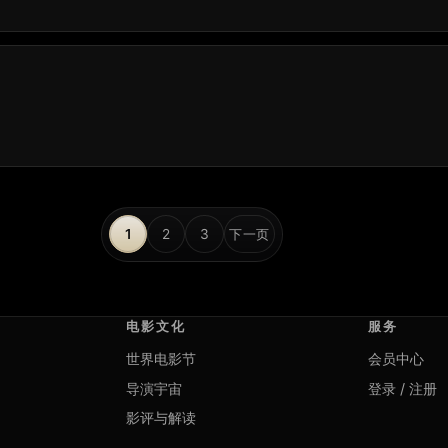
文
1
2
3
下一页
章
分
电影文化
服务
页
世界电影节
会员中心
导演宇宙
登录 / 注册
影评与解读