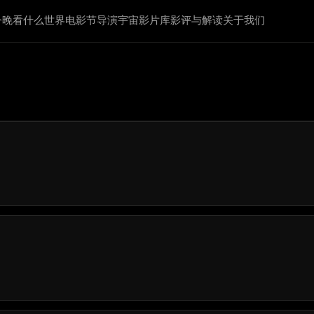
今晚看什么
世界电影节
导演宇宙
影片库
影评与解读
关于我们