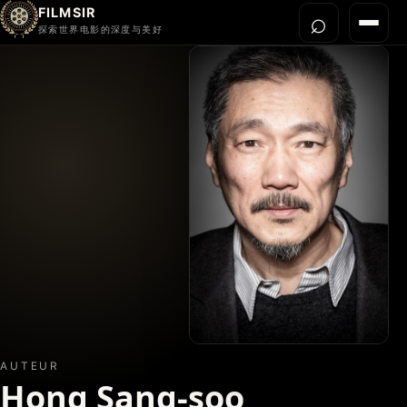
FILMSIR
⌕
打开搜
菜单
探索世界电影的深度与美好
首页
今晚看什么
世界电影节
导演宇宙
影片库
影评与解读
关于我们
AUTEUR
Hong Sang-soo