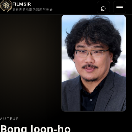
FILMSIR
⌕
打开搜
菜单
探索世界电影的深度与美好
首页
今晚看什么
世界电影节
导演宇宙
影片库
影评与解读
关于我们
AUTEUR
Bong Joon-ho