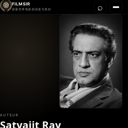
FILMSIR
⌕
打开搜
菜单
探索世界电影的深度与美好
首页
今晚看什么
世界电影节
导演宇宙
影片库
影评与解读
关于我们
AUTEUR
Satyajit Ray