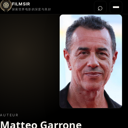
FILMSIR
⌕
打开搜
菜单
探索世界电影的深度与美好
首页
今晚看什么
世界电影节
导演宇宙
影片库
影评与解读
关于我们
AUTEUR
Matteo Garrone