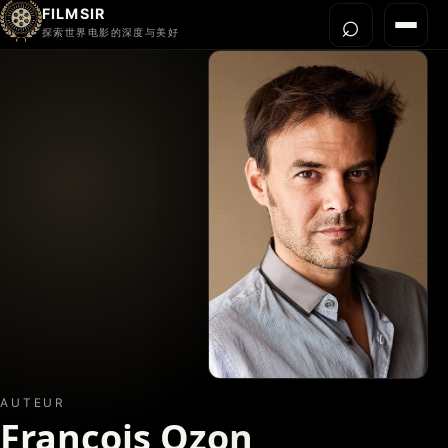
FILMSIR
⌕
打开搜
菜单
探索世界电影的深度与美好
首页
今晚看什么
世界电影节
导演宇宙
影片库
影评与解读
关于我们
AUTEUR
Francois Ozon