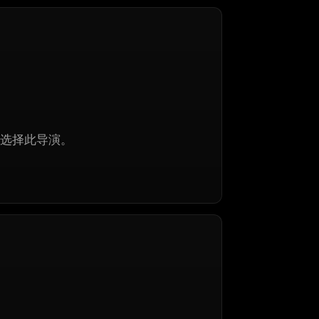
选择此导演。