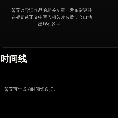
暂无该导演作品的相关文章。发布影评并
在标题或正文中写入相关片名后，会自动
出现在这里。
时间线
暂无可生成的时间线数据。