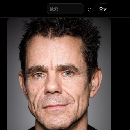
⌕
登录
搜索全站