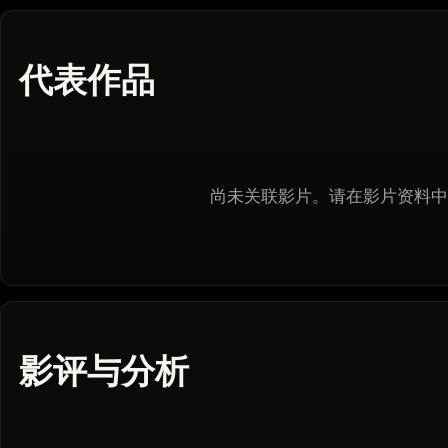
代表作品
尚未关联影片。请在影片资料中
影评与分析