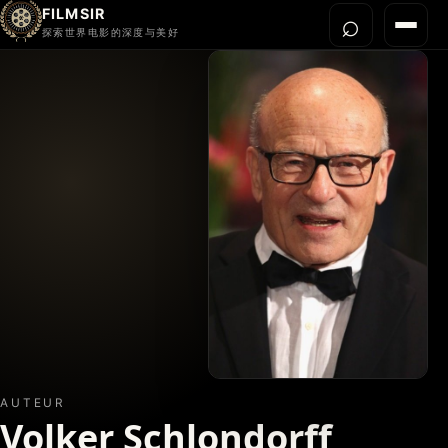
FILMSIR
⌕
打开搜
菜单
探索世界电影的深度与美好
首页
今晚看什么
世界电影节
导演宇宙
影片库
影评与解读
关于我们
AUTEUR
Volker Schlondorff