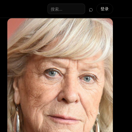
⌕
登录
搜索全站