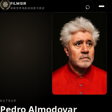
FILMSIR
⌕
打开搜
菜单
探索世界电影的深度与美好
首页
今晚看什么
世界电影节
导演宇宙
影片库
影评与解读
关于我们
AUTEUR
Pedro Almodovar