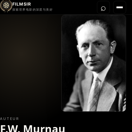
FILMSIR
⌕
打开搜
菜单
探索世界电影的深度与美好
首页
今晚看什么
世界电影节
导演宇宙
影片库
影评与解读
关于我们
AUTEUR
F.W. Murnau