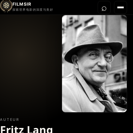
FILMSIR
⌕
打开搜
菜单
探索世界电影的深度与美好
首页
今晚看什么
世界电影节
导演宇宙
影片库
影评与解读
关于我们
AUTEUR
Fritz Lang