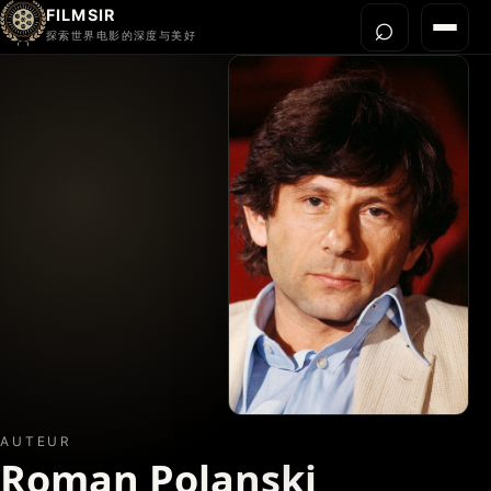
FILMSIR
⌕
打开搜
菜单
探索世界电影的深度与美好
首页
今晚看什么
世界电影节
导演宇宙
影片库
影评与解读
关于我们
AUTEUR
Roman Polanski