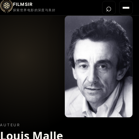
FILMSIR
⌕
打开搜
菜单
探索世界电影的深度与美好
首页
今晚看什么
世界电影节
导演宇宙
影片库
影评与解读
关于我们
AUTEUR
Louis Malle