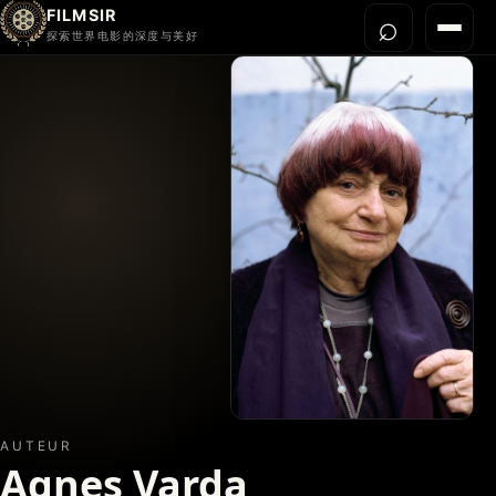
FILMSIR
⌕
打开搜
菜单
探索世界电影的深度与美好
首页
今晚看什么
世界电影节
导演宇宙
影片库
影评与解读
关于我们
AUTEUR
Agnes Varda