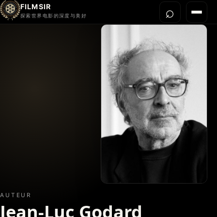
FILMSIR
⌕
打开搜
菜单
探索世界电影的深度与美好
首页
今晚看什么
世界电影节
导演宇宙
影片库
影评与解读
关于我们
AUTEUR
Jean-Luc Godard