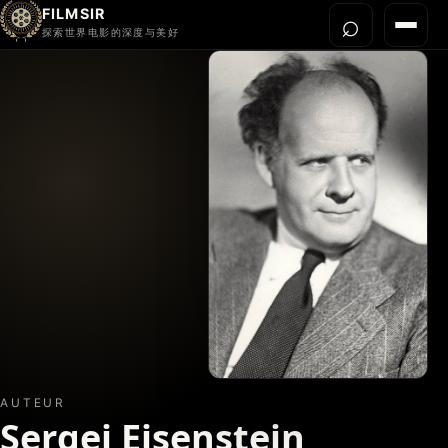
FILMSIR
⌕
打开搜
菜单
探索世界电影的深度与美好
首页
今晚看什么
世界电影节
导演宇宙
影片库
影评与解读
关于我们
AUTEUR
Sergei Eisenstein