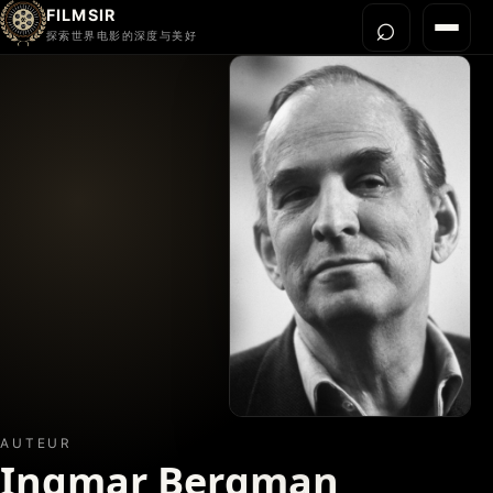
FILMSIR
⌕
打开搜
菜单
探索世界电影的深度与美好
首页
今晚看什么
世界电影节
导演宇宙
影片库
影评与解读
关于我们
AUTEUR
Ingmar Bergman