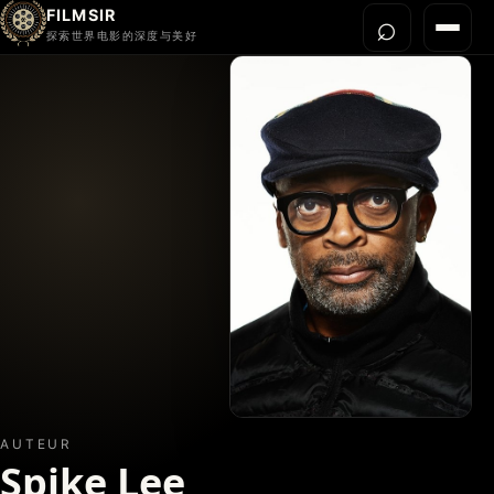
FILMSIR
⌕
打开搜
菜单
探索世界电影的深度与美好
首页
今晚看什么
世界电影节
导演宇宙
影片库
影评与解读
关于我们
AUTEUR
Spike Lee