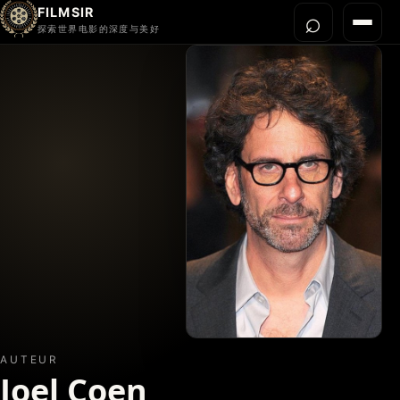
FILMSIR
⌕
打开搜
菜单
探索世界电影的深度与美好
首页
今晚看什么
世界电影节
导演宇宙
影片库
影评与解读
关于我们
AUTEUR
Joel Coen