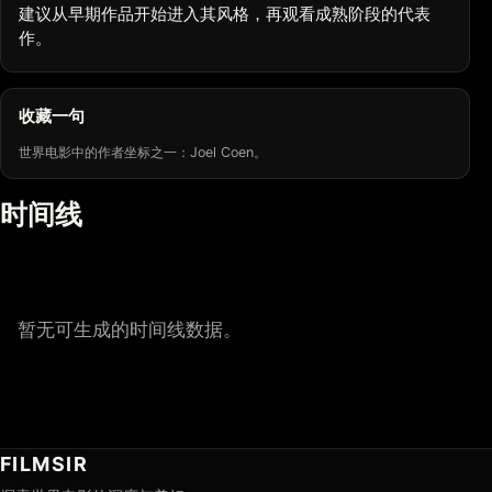
建议从早期作品开始进入其风格，再观看成熟阶段的代表
作。
收藏一句
世界电影中的作者坐标之一：Joel Coen。
时间线
暂无可生成的时间线数据。
FILMSIR