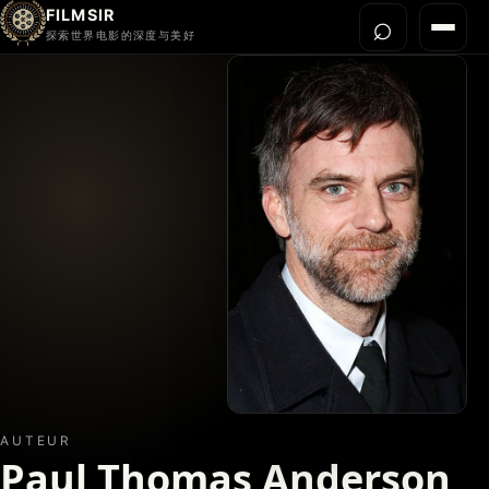
FILMSIR
⌕
打开搜
菜单
探索世界电影的深度与美好
首页
今晚看什么
世界电影节
导演宇宙
影片库
影评与解读
关于我们
AUTEUR
Paul Thomas Anderson