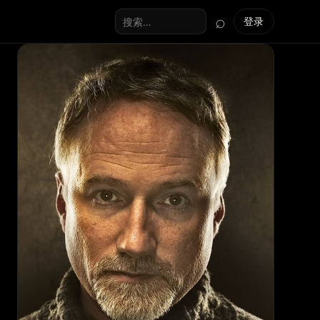
⌕
登录
搜索全站