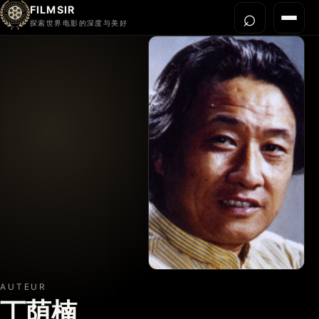
FILMSIR
⌕
打开搜
菜单
探索世界电影的深度与美好
首页
今晚看什么
世界电影节
导演宇宙
影片库
影评与解读
关于我们
AUTEUR
丁荫楠