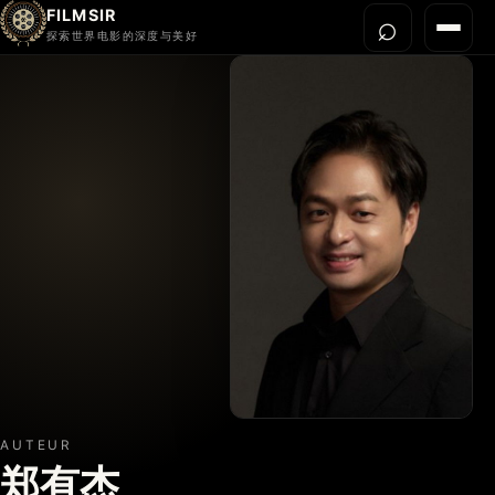
FILMSIR
⌕
打开搜
菜单
探索世界电影的深度与美好
首页
今晚看什么
世界电影节
导演宇宙
影片库
影评与解读
关于我们
AUTEUR
郑有杰