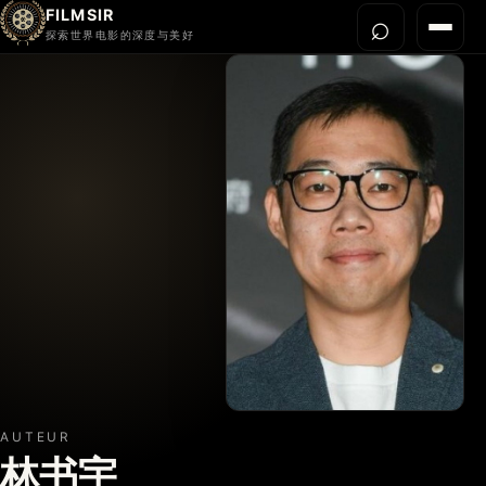
FILMSIR
⌕
打开搜
菜单
探索世界电影的深度与美好
首页
今晚看什么
世界电影节
导演宇宙
影片库
影评与解读
关于我们
AUTEUR
林书宇