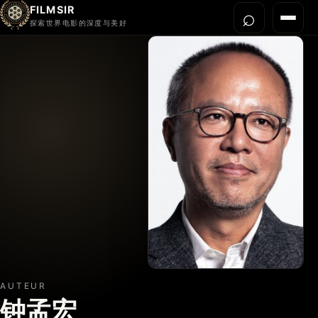
FILMSIR
⌕
打开搜
菜单
探索世界电影的深度与美好
首页
今晚看什么
世界电影节
导演宇宙
影片库
影评与解读
关于我们
AUTEUR
钟孟宏