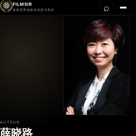
FILMSIR
⌕
打开搜
菜单
探索世界电影的深度与美好
首页
今晚看什么
世界电影节
导演宇宙
影片库
影评与解读
关于我们
AUTEUR
薛晓路