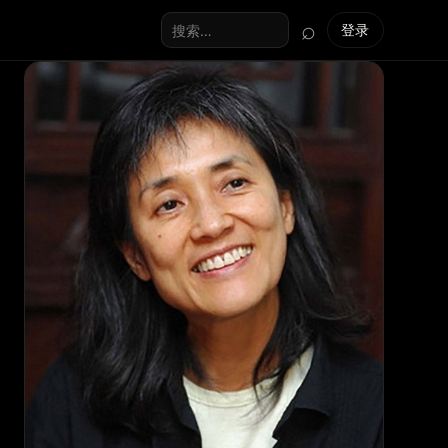
⌕
登录
搜索全站