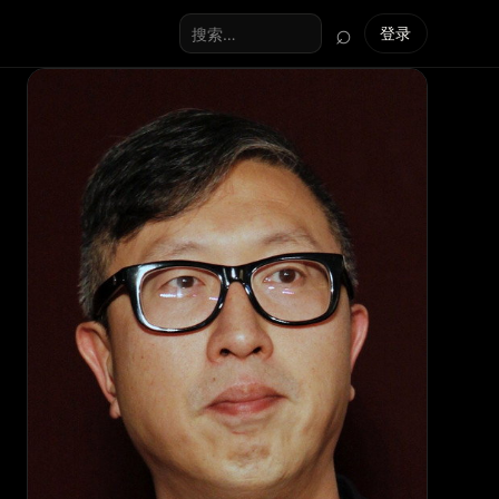
⌕
登录
搜索全站