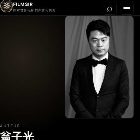
FILMSIR
⌕
打开搜
菜单
探索世界电影的深度与美好
首页
今晚看什么
世界电影节
导演宇宙
影片库
影评与解读
关于我们
AUTEUR
翁子光