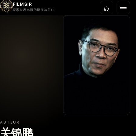
FILMSIR
⌕
打开搜
菜单
探索世界电影的深度与美好
首页
今晚看什么
世界电影节
导演宇宙
影片库
影评与解读
关于我们
AUTEUR
关锦鹏