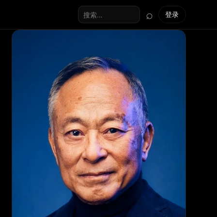
⌕
登录
搜索全站