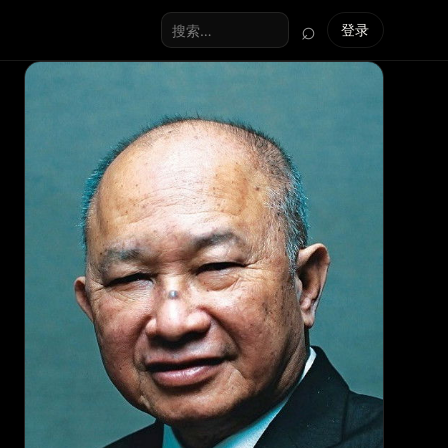
⌕
登录
搜索全站