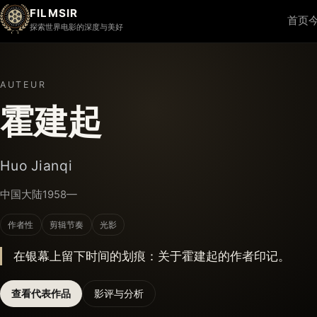
FILMSIR
首页
探索世界电影的深度与美好
AUTEUR
霍建起
Huo Jianqi
中国大陆
1958—
作者性
剪辑节奏
光影
在银幕上留下时间的划痕：关于霍建起的作者印记。
查看代表作品
影评与分析