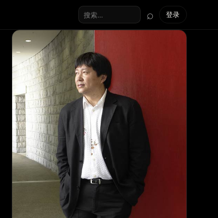
⌕
登录
搜索全站