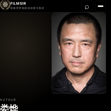
FILMSIR
⌕
打开搜
菜单
探索世界电影的深度与美好
首页
今晚看什么
世界电影节
导演宇宙
影片库
影评与解读
关于我们
AUTEUR
娄烨