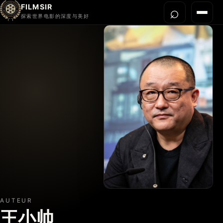
FILMSIR
⌕
打开搜
菜单
探索世界电影的深度与美好
首页
今晚看什么
世界电影节
导演宇宙
影片库
影评与解读
关于我们
AUTEUR
王小帅