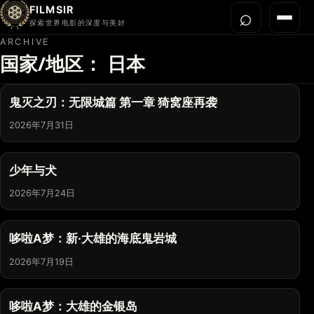
FILMSIR
⌕
打开搜
菜单
探索世界电影的深度与美好
ARCHIVE
国家/地区：
日本
首页
今晚看什么
鬼灭之刃：无限城篇 第一章 猗窝座再袭
世界电影节
2026年7月31日
导演宇宙
影片库
少年与犬
影评与解读
2026年7月24日
关于我们
哆啦A梦：新·大雄的海底鬼岩城
2026年7月19日
哆啦A梦：大雄的金银岛